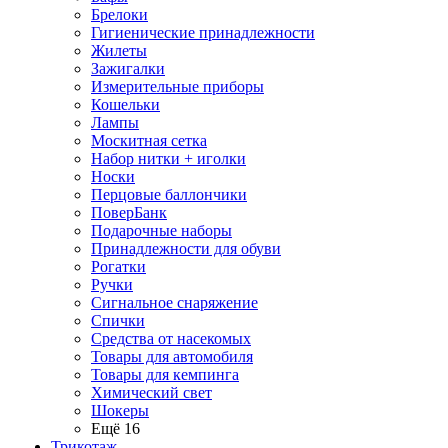
Брелоки
Гигиенические принадлежности
Жилеты
Зажигалки
Измерительные приборы
Кошельки
Лампы
Москитная сетка
Набор нитки + иголки
Носки
Перцовые баллончики
ПоверБанк
Подарочные наборы
Принадлежности для обуви
Рогатки
Ручки
Сигнальное снаряжение
Спички
Средства от насекомых
Товары для автомобиля
Товары для кемпинга
Химический свет
Шокеры
Ещё 16
Трикотаж