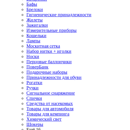
Бафы
Брелоки
Гигиенические принадлежности
Жилеты
Зажигалки
Измерительные приборы
Кошельки
Лампы
Москитная сетка
Набор нитки + иголки
Носки
Перцовые баллончики
ПоверБанк
Подарочные наборы
Принадлежности для обуви
Рогатки
Ручки
Сигнальное снаряжение
Спички
Средства от насекомых
Товары для автомобиля
Товары для кемпинга
Химический свет
Шокеры
Ещё 16