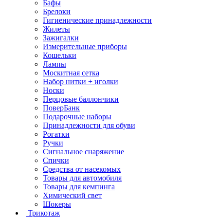
Бафы
Брелоки
Гигиенические принадлежности
Жилеты
Зажигалки
Измерительные приборы
Кошельки
Лампы
Москитная сетка
Набор нитки + иголки
Носки
Перцовые баллончики
ПоверБанк
Подарочные наборы
Принадлежности для обуви
Рогатки
Ручки
Сигнальное снаряжение
Спички
Средства от насекомых
Товары для автомобиля
Товары для кемпинга
Химический свет
Шокеры
Трикотаж