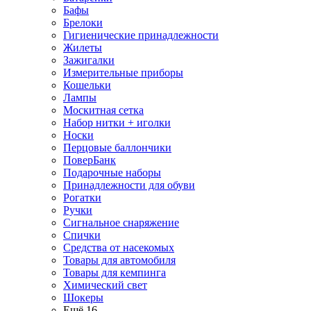
Бафы
Брелоки
Гигиенические принадлежности
Жилеты
Зажигалки
Измерительные приборы
Кошельки
Лампы
Москитная сетка
Набор нитки + иголки
Носки
Перцовые баллончики
ПоверБанк
Подарочные наборы
Принадлежности для обуви
Рогатки
Ручки
Сигнальное снаряжение
Спички
Средства от насекомых
Товары для автомобиля
Товары для кемпинга
Химический свет
Шокеры
Ещё 16