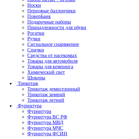
Носки
Перцовые баллончики
ПоверБанк
Подарочные наборы
Принадлежности для обуви
Рогатки
Ручки
Сигнальное снаряжение
Спички
Средства от насекомых
Товары для автомобиля
Товары для кемпинга
Химический свет
Шокеры
Трикотаж
Трикотаж демисезонный
Трикотаж зимний
Трикотаж летний
Фурнитура
Фурнитура
Фурнитура ВС РФ
Фурнитура МВД
Фурнитура МЧС
Фурнитура ФСИН