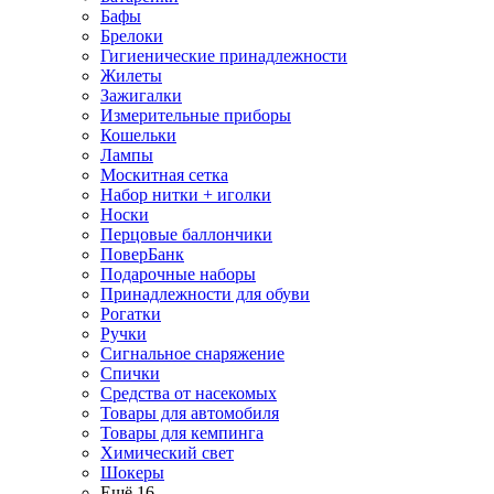
Бафы
Брелоки
Гигиенические принадлежности
Жилеты
Зажигалки
Измерительные приборы
Кошельки
Лампы
Москитная сетка
Набор нитки + иголки
Носки
Перцовые баллончики
ПоверБанк
Подарочные наборы
Принадлежности для обуви
Рогатки
Ручки
Сигнальное снаряжение
Спички
Средства от насекомых
Товары для автомобиля
Товары для кемпинга
Химический свет
Шокеры
Ещё 16