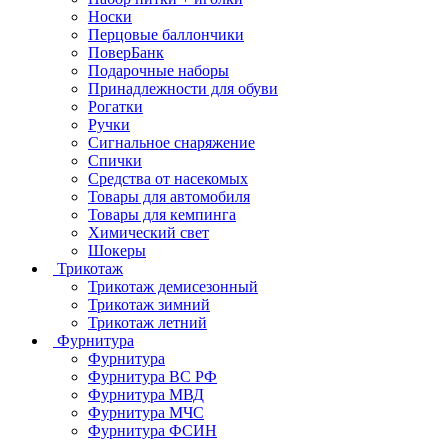
Носки
Перцовые баллончики
ПоверБанк
Подарочные наборы
Принадлежности для обуви
Рогатки
Ручки
Сигнальное снаряжение
Спички
Средства от насекомых
Товары для автомобиля
Товары для кемпинга
Химический свет
Шокеры
Трикотаж
Трикотаж демисезонный
Трикотаж зимний
Трикотаж летний
Фурнитура
Фурнитура
Фурнитура ВС РФ
Фурнитура МВД
Фурнитура МЧС
Фурнитура ФСИН