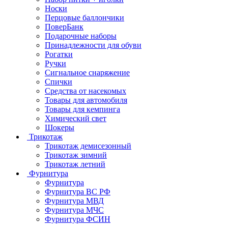
Носки
Перцовые баллончики
ПоверБанк
Подарочные наборы
Принадлежности для обуви
Рогатки
Ручки
Сигнальное снаряжение
Спички
Средства от насекомых
Товары для автомобиля
Товары для кемпинга
Химический свет
Шокеры
Трикотаж
Трикотаж демисезонный
Трикотаж зимний
Трикотаж летний
Фурнитура
Фурнитура
Фурнитура ВС РФ
Фурнитура МВД
Фурнитура МЧС
Фурнитура ФСИН