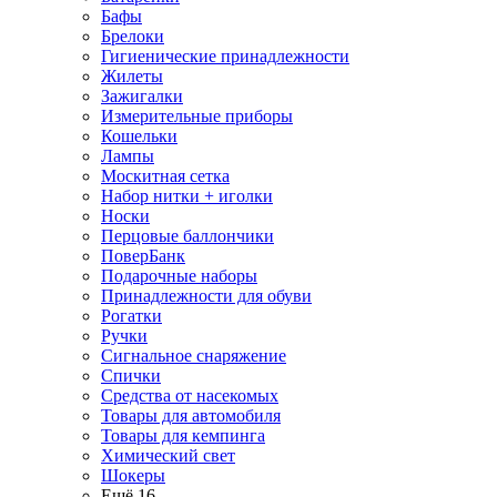
Бафы
Брелоки
Гигиенические принадлежности
Жилеты
Зажигалки
Измерительные приборы
Кошельки
Лампы
Москитная сетка
Набор нитки + иголки
Носки
Перцовые баллончики
ПоверБанк
Подарочные наборы
Принадлежности для обуви
Рогатки
Ручки
Сигнальное снаряжение
Спички
Средства от насекомых
Товары для автомобиля
Товары для кемпинга
Химический свет
Шокеры
Ещё 16