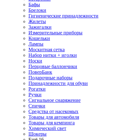
Бафы
Брелоки
Гигиенические принадлежности
Жилеты
Зажигалки
Измерительные приборы
Кошельки
Лампы
Москитная сетка
Набор нитки + иголки
Носки
Перцовые баллончики
ПоверБанк
Подарочные наборы
Принадлежности для обуви
Рогатки
Ручки
Сигнальное снаряжение
Спички
Средства от насекомых
Товары для автомобиля
Товары для кемпинга
Химический свет
Шокеры
Ещё 16