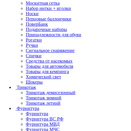
Москитная сетка
Набор нитки + иголки
Носки
Перцовые баллончики
ПоверБанк
Подарочные наборы
Принадлежности для обуви
Рогатки
Ручки
Сигнальное снаряжение
Спички
Средства от насекомых
Товары для автомобиля
Товары для кемпинга
Химический свет
Шокеры
Трикотаж
Трикотаж демисезонный
Трикотаж зимний
Трикотаж летний
Фурнитура
Фурнитура
Фурнитура ВС РФ
Фурнитура МВД
Фурнитура МЧС