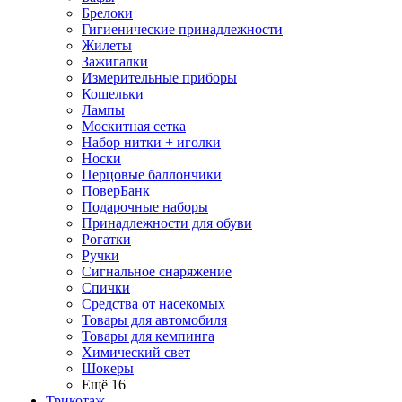
Брелоки
Гигиенические принадлежности
Жилеты
Зажигалки
Измерительные приборы
Кошельки
Лампы
Москитная сетка
Набор нитки + иголки
Носки
Перцовые баллончики
ПоверБанк
Подарочные наборы
Принадлежности для обуви
Рогатки
Ручки
Сигнальное снаряжение
Спички
Средства от насекомых
Товары для автомобиля
Товары для кемпинга
Химический свет
Шокеры
Ещё 16
Трикотаж