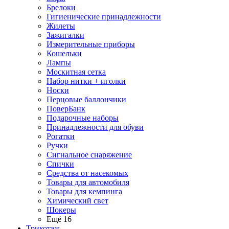
Брелоки
Гигиенические принадлежности
Жилеты
Зажигалки
Измерительные приборы
Кошельки
Лампы
Москитная сетка
Набор нитки + иголки
Носки
Перцовые баллончики
ПоверБанк
Подарочные наборы
Принадлежности для обуви
Рогатки
Ручки
Сигнальное снаряжение
Спички
Средства от насекомых
Товары для автомобиля
Товары для кемпинга
Химический свет
Шокеры
Ещё 16
Трикотаж