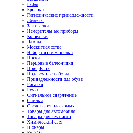
Бафы
Брелоки
Гигиенические принадлежности
Жилеты
Зажигалки
Измерительные приборы
Кошельки
Лампы
Москитная сетка
Набор нитки + иголки
Носки
Перцовые баллончики
ПоверБанк
Подарочные наборы
Принадлежности для обуви
Рогатки
Ручки
Сигнальное снаряжение
Спички
Средства от насекомых
Товары для автомобиля
Товары для кемпинга
Химический свет
Шокеры
Ещё 16