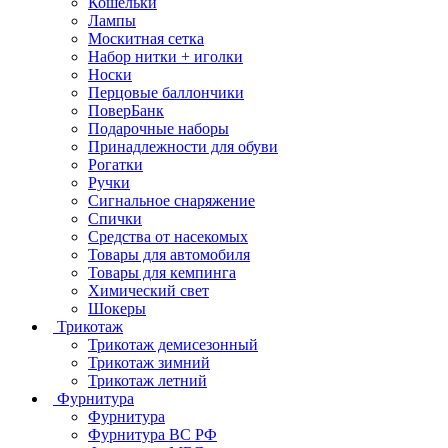
Кошельки
Лампы
Москитная сетка
Набор нитки + иголки
Носки
Перцовые баллончики
ПоверБанк
Подарочные наборы
Принадлежности для обуви
Рогатки
Ручки
Сигнальное снаряжение
Спички
Средства от насекомых
Товары для автомобиля
Товары для кемпинга
Химический свет
Шокеры
Трикотаж
Трикотаж демисезонный
Трикотаж зимний
Трикотаж летний
Фурнитура
Фурнитура
Фурнитура ВС РФ