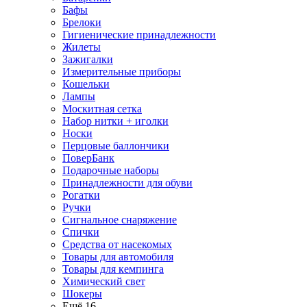
Бафы
Брелоки
Гигиенические принадлежности
Жилеты
Зажигалки
Измерительные приборы
Кошельки
Лампы
Москитная сетка
Набор нитки + иголки
Носки
Перцовые баллончики
ПоверБанк
Подарочные наборы
Принадлежности для обуви
Рогатки
Ручки
Сигнальное снаряжение
Спички
Средства от насекомых
Товары для автомобиля
Товары для кемпинга
Химический свет
Шокеры
Ещё 16