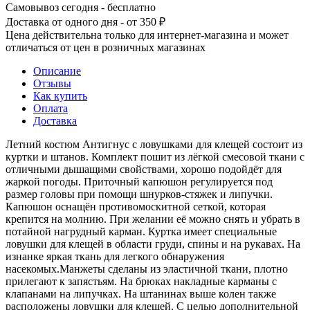
Самовывоз сегодня - бесплатно
Доставка от одного дня - от 350 ₽
Цена действительна только для интернет-магазина и может
отличаться от цен в розничных магазинах
Описание
Отзывы
Как купить
Оплата
Доставка
Летний костюм Антигнус с ловушками для клещей состоит из
куртки и штанов. Комплект пошит из лёгкой смесовой ткани с
отличными дышащими свойствами, хорошо подойдёт для
жаркой погоды. Приточный капюшон регулируется под
размер головы при помощи шнурков-стяжек и липучки.
Капюшон оснащён противомоскитной сеткой, которая
крепится на молнию. При желании её можно снять и убрать в
потайной нагрудный карман. Куртка имеет специальные
ловушки для клещей в области груди, спины и на рукавах. На
изнанке яркая ткань для легкого обнаружения
насекомых.Манжеты сделаны из эластичной ткани, плотно
прилегают к запястьям. На брюках накладные карманы с
клапанами на липучках. На штанинах выше колен также
расположены ловушки для клещей. С целью дополнительной