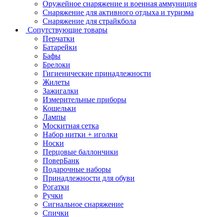
Оружейное снаряжение и военная аммуниция
Снаряжение для активного отдыха и туризма
Снаряжение для страйкбола
Сопутствующие товары
Перчатки
Батарейки
Бафы
Брелоки
Гигиенические принадлежности
Жилеты
Зажигалки
Измерительные приборы
Кошельки
Лампы
Москитная сетка
Набор нитки + иголки
Носки
Перцовые баллончики
ПоверБанк
Подарочные наборы
Принадлежности для обуви
Рогатки
Ручки
Сигнальное снаряжение
Спички