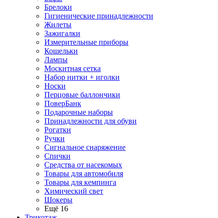
Брелоки
Гигиенические принадлежности
Жилеты
Зажигалки
Измерительные приборы
Кошельки
Лампы
Москитная сетка
Набор нитки + иголки
Носки
Перцовые баллончики
ПоверБанк
Подарочные наборы
Принадлежности для обуви
Рогатки
Ручки
Сигнальное снаряжение
Спички
Средства от насекомых
Товары для автомобиля
Товары для кемпинга
Химический свет
Шокеры
Ещё 16
Трикотаж