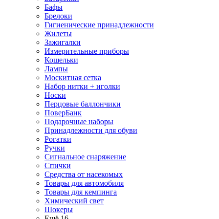
Бафы
Брелоки
Гигиенические принадлежности
Жилеты
Зажигалки
Измерительные приборы
Кошельки
Лампы
Москитная сетка
Набор нитки + иголки
Носки
Перцовые баллончики
ПоверБанк
Подарочные наборы
Принадлежности для обуви
Рогатки
Ручки
Сигнальное снаряжение
Спички
Средства от насекомых
Товары для автомобиля
Товары для кемпинга
Химический свет
Шокеры
Ещё 16