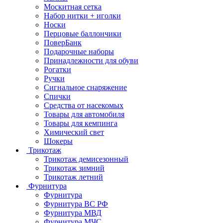
Москитная сетка
Набор нитки + иголки
Носки
Перцовые баллончики
ПоверБанк
Подарочные наборы
Принадлежности для обуви
Рогатки
Ручки
Сигнальное снаряжение
Спички
Средства от насекомых
Товары для автомобиля
Товары для кемпинга
Химический свет
Шокеры
Трикотаж
Трикотаж демисезонный
Трикотаж зимний
Трикотаж летний
Фурнитура
Фурнитура
Фурнитура ВС РФ
Фурнитура МВД
Фурнитура МЧС