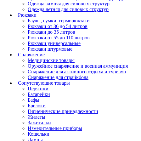
Одежда зимняя для силовых структур
Одежда летняя для силовых структур
Рюкзаки
Баулы, сумки, герморюкзаки
Рюкзаки от 36 до 54 литров
Рюкзаки до 35 литров
Рюкзаки от 55 до 110 литров
Рюкзаки универсальные
Рюкзаки штурмовые
Снаряжение
Медицинские товары
Оружейное снаряжение и военная аммуниция
Снаряжение для активного отдыха и туризма
Снаряжение для страйкбола
Сопутствующие товары
Перчатки
Батарейки
Бафы
Брелоки
Гигиенические принадлежности
Жилеты
Зажигалки
Измерительные приборы
Кошельки
Лампы