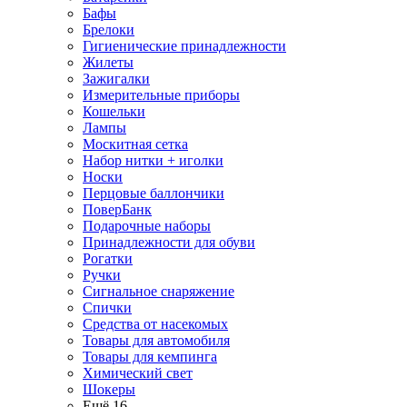
Бафы
Брелоки
Гигиенические принадлежности
Жилеты
Зажигалки
Измерительные приборы
Кошельки
Лампы
Москитная сетка
Набор нитки + иголки
Носки
Перцовые баллончики
ПоверБанк
Подарочные наборы
Принадлежности для обуви
Рогатки
Ручки
Сигнальное снаряжение
Спички
Средства от насекомых
Товары для автомобиля
Товары для кемпинга
Химический свет
Шокеры
Ещё 16