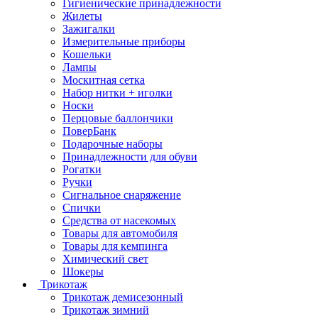
Гигиенические принадлежности
Жилеты
Зажигалки
Измерительные приборы
Кошельки
Лампы
Москитная сетка
Набор нитки + иголки
Носки
Перцовые баллончики
ПоверБанк
Подарочные наборы
Принадлежности для обуви
Рогатки
Ручки
Сигнальное снаряжение
Спички
Средства от насекомых
Товары для автомобиля
Товары для кемпинга
Химический свет
Шокеры
Трикотаж
Трикотаж демисезонный
Трикотаж зимний