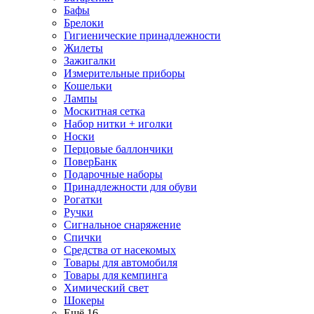
Бафы
Брелоки
Гигиенические принадлежности
Жилеты
Зажигалки
Измерительные приборы
Кошельки
Лампы
Москитная сетка
Набор нитки + иголки
Носки
Перцовые баллончики
ПоверБанк
Подарочные наборы
Принадлежности для обуви
Рогатки
Ручки
Сигнальное снаряжение
Спички
Средства от насекомых
Товары для автомобиля
Товары для кемпинга
Химический свет
Шокеры
Ещё 16