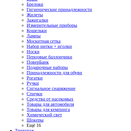
Брелоки
Гигиенические принадлежности
Жилеты
Зажигалки
Измерительные приборы
Кошельки
Лампы
Москитная сетка
Набор нитки + иголки
Носки
Перцовые баллончики
ПоверБанк
Подарочные наборы
Принадлежности для обуви
Рогатки
Ручки
Сигнальное снаряжение
Спички
Средства от насекомых
Товары для автомобиля
Товары для кемпинга
Химический свет
Шокеры
Ещё 16
Трикотаж