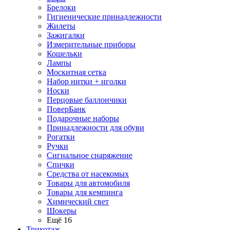
Брелоки
Гигиенические принадлежности
Жилеты
Зажигалки
Измерительные приборы
Кошельки
Лампы
Москитная сетка
Набор нитки + иголки
Носки
Перцовые баллончики
ПоверБанк
Подарочные наборы
Принадлежности для обуви
Рогатки
Ручки
Сигнальное снаряжение
Спички
Средства от насекомых
Товары для автомобиля
Товары для кемпинга
Химический свет
Шокеры
Ещё 16
Трикотаж