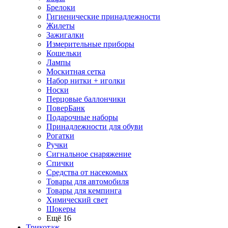
Брелоки
Гигиенические принадлежности
Жилеты
Зажигалки
Измерительные приборы
Кошельки
Лампы
Москитная сетка
Набор нитки + иголки
Носки
Перцовые баллончики
ПоверБанк
Подарочные наборы
Принадлежности для обуви
Рогатки
Ручки
Сигнальное снаряжение
Спички
Средства от насекомых
Товары для автомобиля
Товары для кемпинга
Химический свет
Шокеры
Ещё 16
Трикотаж