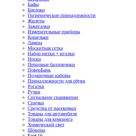
Бафы
Брелоки
Гигиенические принадлежности
Жилеты
Зажигалки
Измерительные приборы
Кошельки
Лампы
Москитная сетка
Набор нитки + иголки
Носки
Перцовые баллончики
ПоверБанк
Подарочные наборы
Принадлежности для обуви
Рогатки
Ручки
Сигнальное снаряжение
Спички
Средства от насекомых
Товары для автомобиля
Товары для кемпинга
Химический свет
Шокеры
Ещё 16