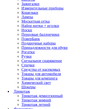
Зажигалки
Измерительные приборы
Кошельки
Лампы
Москитная сетка
Набор нитки + иголки
Носки
Перцовые баллончики
ПоверБанк
Подарочные наборы
Принадлежности для обуви
Рогатки
Ручки
Сигнальное снаряжение
Спички
Средства от насекомых
Товары для автомобиля
Товары для кемпинга
Химический свет
Шокеры
Трикотаж
Трикотаж демисезонный
Трикотаж зимний
Трикотаж летний
Фурнитура