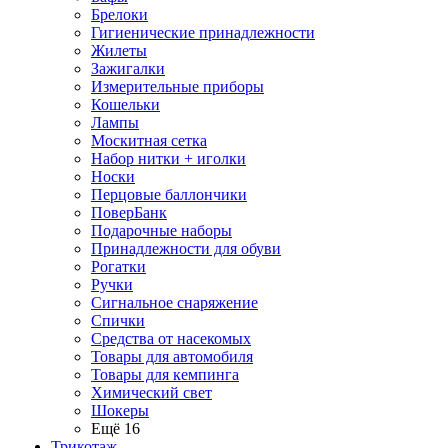
Брелоки
Гигиенические принадлежности
Жилеты
Зажигалки
Измерительные приборы
Кошельки
Лампы
Москитная сетка
Набор нитки + иголки
Носки
Перцовые баллончики
ПоверБанк
Подарочные наборы
Принадлежности для обуви
Рогатки
Ручки
Сигнальное снаряжение
Спички
Средства от насекомых
Товары для автомобиля
Товары для кемпинга
Химический свет
Шокеры
Ещё 16
Трикотаж