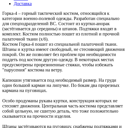
Доставка
Горка-4 – горный тактический костюм, относящийся к
категории военно-полевой одежды. Разработан специально
для спецподразделений ВС. Состоит из куртки-анорак
(застёгивается до середины) и штанов. Подтяжки входят в
комплект. Костюм полностью пошит из плотной и прочной
палаточной ткани (х/б).
Костюм Горка-4 пошит из специальной палаточной ткани.
Штаны и куртка имеют свободный, не стесняющий движения
покрой. Он же позволяет без проблем при необходимости
поддеть под костюм другую одежду. В некоторых местах
предусмотрены прорезиненные стяжки, чтобы избежать
"парусения" костюма на ветру.
Капюшон утягивается под необходимый размер. На груди
один большой карман на липучке. По бокам два прорезных
кармана на пуговицах.
Особо продуманы рукава куртки, конструкция которых не
стесняет движения. Центральная часть костюма представляет
собой цельную, не сшитую деталь, что тоже положительно
сказывается на прочности изделия.
Штаны застёгиваются на пуговицу, снабжены подтяжками и