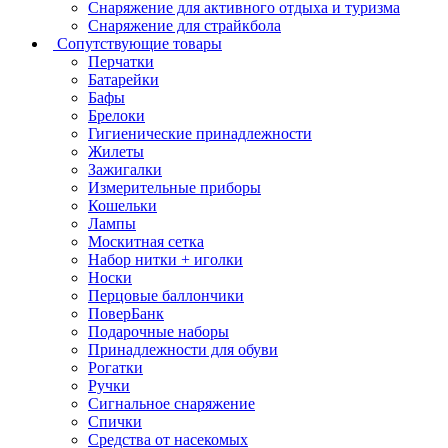
Снаряжение для активного отдыха и туризма
Снаряжение для страйкбола
Сопутствующие товары
Перчатки
Батарейки
Бафы
Брелоки
Гигиенические принадлежности
Жилеты
Зажигалки
Измерительные приборы
Кошельки
Лампы
Москитная сетка
Набор нитки + иголки
Носки
Перцовые баллончики
ПоверБанк
Подарочные наборы
Принадлежности для обуви
Рогатки
Ручки
Сигнальное снаряжение
Спички
Средства от насекомых