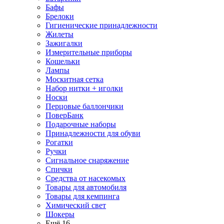
Бафы
Брелоки
Гигиенические принадлежности
Жилеты
Зажигалки
Измерительные приборы
Кошельки
Лампы
Москитная сетка
Набор нитки + иголки
Носки
Перцовые баллончики
ПоверБанк
Подарочные наборы
Принадлежности для обуви
Рогатки
Ручки
Сигнальное снаряжение
Спички
Средства от насекомых
Товары для автомобиля
Товары для кемпинга
Химический свет
Шокеры
Ещё 16