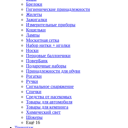
Брелоки
Гигиенические принадлежности
Жилеты
Зажигалки
Измерительные приборы
Кошельки
Лампы
Москитная сетка
Набор нитки + иголки
Носки
Перцовые баллончики
ПоверБанк
Подарочные наборы
Принадлежности для обуви
Рогатки
Ручки
Сигнальное снаряжение
Спички
Средства от насекомых
Товары для автомобиля
Товары для кемпинга
Химический свет
Шокеры
Ещё 16
Трикотаж