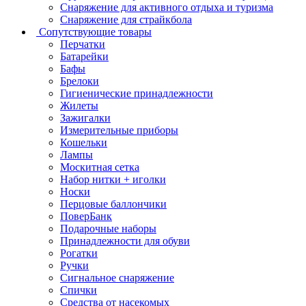
Снаряжение для активного отдыха и туризма
Снаряжение для страйкбола
Сопутствующие товары
Перчатки
Батарейки
Бафы
Брелоки
Гигиенические принадлежности
Жилеты
Зажигалки
Измерительные приборы
Кошельки
Лампы
Москитная сетка
Набор нитки + иголки
Носки
Перцовые баллончики
ПоверБанк
Подарочные наборы
Принадлежности для обуви
Рогатки
Ручки
Сигнальное снаряжение
Спички
Средства от насекомых