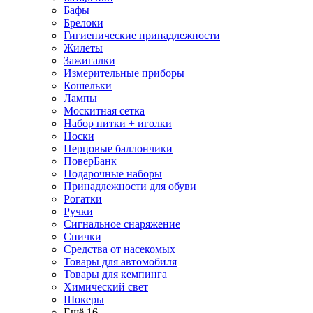
Бафы
Брелоки
Гигиенические принадлежности
Жилеты
Зажигалки
Измерительные приборы
Кошельки
Лампы
Москитная сетка
Набор нитки + иголки
Носки
Перцовые баллончики
ПоверБанк
Подарочные наборы
Принадлежности для обуви
Рогатки
Ручки
Сигнальное снаряжение
Спички
Средства от насекомых
Товары для автомобиля
Товары для кемпинга
Химический свет
Шокеры
Ещё 16