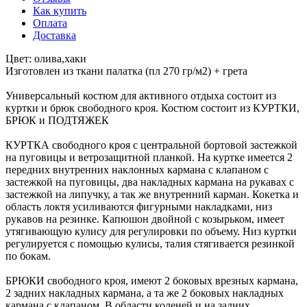
Как купить
Оплата
Доставка
Цвет: олива,хаки
Изготовлен из ткани палатка (пл 270 гр/м2) + грета
Универсальный костюм для активного отдыха состоит из
куртки и брюк свободного кроя. Костюм состоит из КУРТКИ,
БРЮК и ПОДТЯЖЕК
КУРТКА свободного кроя с центральной бортовой застежкой
на пуговицы и ветрозащитной планкой. На куртке имеется 2
передних внутренних наклонных кармана с клапаном с
застежкой на пуговицы, два накладных кармана на рукавах с
застежкой на липучку, а так же внутренний карман. Кокетка и
область локтя усиливаются фигурными накладками, низ
рукавов на резинке. Капюшон двойной с козырьком, имеет
утягивающую кулису для регулировки по объему. Низ куртки
регулируется с помощью кулисы, талия стягивается резинкой
по бокам.
БРЮКИ свободного кроя, имеют 2 боковых врезных кармана,
2 задних накладных кармана, а та же 2 боковых накладных
кармана с клапаном. В области коленей и на задних