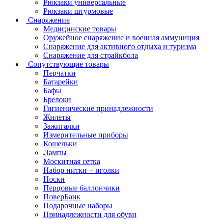
Рюкзаки универсальные
Рюкзаки штурмовые
Снаряжение
Медицинские товары
Оружейное снаряжение и военная аммуниция
Снаряжение для активного отдыха и туризма
Снаряжение для страйкбола
Сопутствующие товары
Перчатки
Батарейки
Бафы
Брелоки
Гигиенические принадлежности
Жилеты
Зажигалки
Измерительные приборы
Кошельки
Лампы
Москитная сетка
Набор нитки + иголки
Носки
Перцовые баллончики
ПоверБанк
Подарочные наборы
Принадлежности для обуви