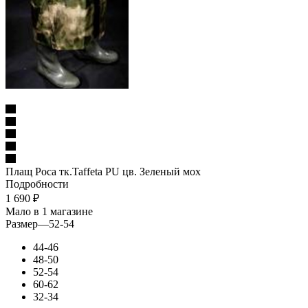
Плащ Роса тк.Taffeta PU цв. Зеленый мох
Подробности
1 690
₽
Мало
в 1 магазине
Размер
—
52-54
44-46
48-50
52-54
60-62
32-34