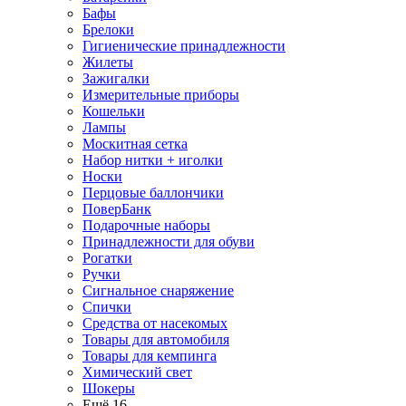
Бафы
Брелоки
Гигиенические принадлежности
Жилеты
Зажигалки
Измерительные приборы
Кошельки
Лампы
Москитная сетка
Набор нитки + иголки
Носки
Перцовые баллончики
ПоверБанк
Подарочные наборы
Принадлежности для обуви
Рогатки
Ручки
Сигнальное снаряжение
Спички
Средства от насекомых
Товары для автомобиля
Товары для кемпинга
Химический свет
Шокеры
Ещё 16