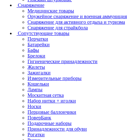
Снаряжение
Медицинские товары
Оружейное снаряжение и военная аммуниция
Снаряжение для активного отдыха и туризма
Снаряжение для страйкбола
Сопутствующие товары
Перчатки
Батарейки
Бафы
Брелоки
Гигиенические принадлежности
Жилеты
Зажигалки
Измерительные приборы
Кошельки
Лампы
Москитная сетка
Набор нитки + иголки
Носки
Перцовые баллончики
ПоверБанк
Подарочные наборы
Принадлежности для обуви
Рогатки