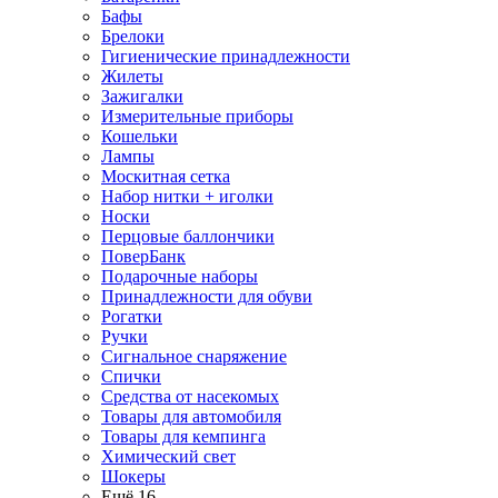
Бафы
Брелоки
Гигиенические принадлежности
Жилеты
Зажигалки
Измерительные приборы
Кошельки
Лампы
Москитная сетка
Набор нитки + иголки
Носки
Перцовые баллончики
ПоверБанк
Подарочные наборы
Принадлежности для обуви
Рогатки
Ручки
Сигнальное снаряжение
Спички
Средства от насекомых
Товары для автомобиля
Товары для кемпинга
Химический свет
Шокеры
Ещё 16