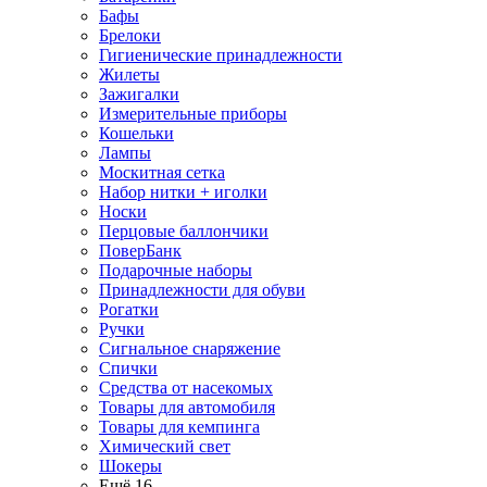
Бафы
Брелоки
Гигиенические принадлежности
Жилеты
Зажигалки
Измерительные приборы
Кошельки
Лампы
Москитная сетка
Набор нитки + иголки
Носки
Перцовые баллончики
ПоверБанк
Подарочные наборы
Принадлежности для обуви
Рогатки
Ручки
Сигнальное снаряжение
Спички
Средства от насекомых
Товары для автомобиля
Товары для кемпинга
Химический свет
Шокеры
Ещё 16