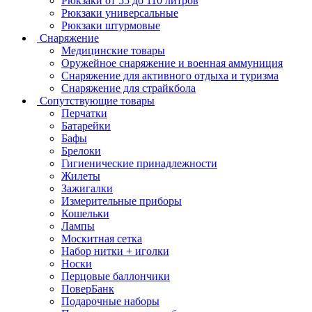
Рюкзаки от 55 до 110 литров
Рюкзаки универсальные
Рюкзаки штурмовые
Снаряжение
Медицинские товары
Оружейное снаряжение и военная аммуниция
Снаряжение для активного отдыха и туризма
Снаряжение для страйкбола
Сопутствующие товары
Перчатки
Батарейки
Бафы
Брелоки
Гигиенические принадлежности
Жилеты
Зажигалки
Измерительные приборы
Кошельки
Лампы
Москитная сетка
Набор нитки + иголки
Носки
Перцовые баллончики
ПоверБанк
Подарочные наборы