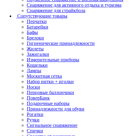
Снаряжение для активного отдыха и туризма
Снаряжение для страйкбола
Сопутствующие товары
Перчатки
Батарейки
Бафы
Брелоки
Гигиенические принадлежности
Жилеты
Зажигалки
Измерительные приборы
Кошельки
Лампы
Москитная сетка
Набор нитки + иголки
Носки
Перцовые баллончики
ПоверБанк
Подарочные наборы
Принадлежности для обуви
Рогатки
Ручки
Сигнальное снаряжение
Спички