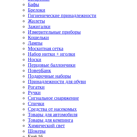
Бафы
Брелоки
Гигиенические принадлежности
Жилеты
Зажигалки
Измерительные приборы
Кошельки
Лампы
Москитная сетка
Набор нитки + иголки
Носки
Перцовые баллончики
ПоверБанк
Подарочные наборы
Принадлежности для обуви
Рогатки
Ручки
Сигнальное снаряжение
Спички
Средства от насекомых
Товары для автомобиля
Товары для кемпинга
Химический свет
Шокеры
Ещё 16