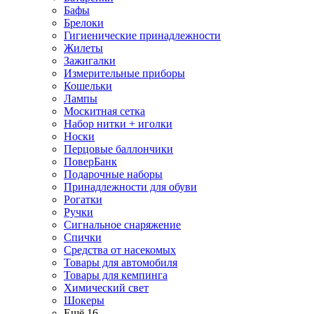
Бафы
Брелоки
Гигиенические принадлежности
Жилеты
Зажигалки
Измерительные приборы
Кошельки
Лампы
Москитная сетка
Набор нитки + иголки
Носки
Перцовые баллончики
ПоверБанк
Подарочные наборы
Принадлежности для обуви
Рогатки
Ручки
Сигнальное снаряжение
Спички
Средства от насекомых
Товары для автомобиля
Товары для кемпинга
Химический свет
Шокеры
Ещё 16