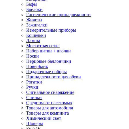
Бафы
Брелоки
Гигиенические принадлежности
Жилеты
Зажигалки
Измерительные приборы
Кошельки
Лампы
Москитная сетка
Набор нитки + иголки
Носки
Перцовые баллончики
ПоверБанк
Подарочные наборы
Принадлежности для обуви
Рогатки
Ручки
Сигнальное снаряжение
Спички
Средства от насекомых
Товары для автомобиля
Товары для кемпинга
Химический свет
Шокеры
Ещё 16