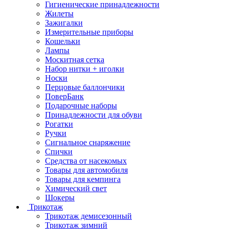
Гигиенические принадлежности
Жилеты
Зажигалки
Измерительные приборы
Кошельки
Лампы
Москитная сетка
Набор нитки + иголки
Носки
Перцовые баллончики
ПоверБанк
Подарочные наборы
Принадлежности для обуви
Рогатки
Ручки
Сигнальное снаряжение
Спички
Средства от насекомых
Товары для автомобиля
Товары для кемпинга
Химический свет
Шокеры
Трикотаж
Трикотаж демисезонный
Трикотаж зимний