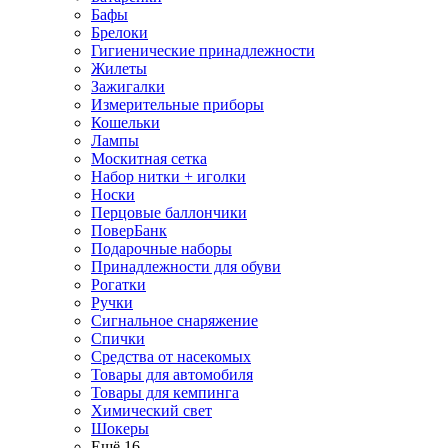
Бафы
Брелоки
Гигиенические принадлежности
Жилеты
Зажигалки
Измерительные приборы
Кошельки
Лампы
Москитная сетка
Набор нитки + иголки
Носки
Перцовые баллончики
ПоверБанк
Подарочные наборы
Принадлежности для обуви
Рогатки
Ручки
Сигнальное снаряжение
Спички
Средства от насекомых
Товары для автомобиля
Товары для кемпинга
Химический свет
Шокеры
Ещё 16