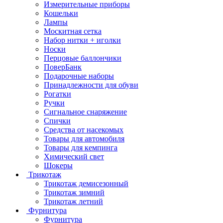
Измерительные приборы
Кошельки
Лампы
Москитная сетка
Набор нитки + иголки
Носки
Перцовые баллончики
ПоверБанк
Подарочные наборы
Принадлежности для обуви
Рогатки
Ручки
Сигнальное снаряжение
Спички
Средства от насекомых
Товары для автомобиля
Товары для кемпинга
Химический свет
Шокеры
Трикотаж
Трикотаж демисезонный
Трикотаж зимний
Трикотаж летний
Фурнитура
Фурнитура