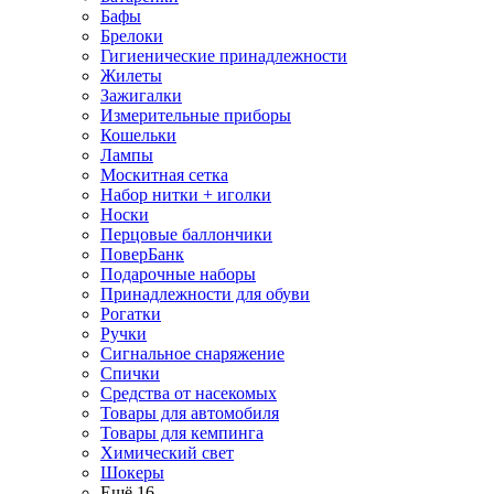
Бафы
Брелоки
Гигиенические принадлежности
Жилеты
Зажигалки
Измерительные приборы
Кошельки
Лампы
Москитная сетка
Набор нитки + иголки
Носки
Перцовые баллончики
ПоверБанк
Подарочные наборы
Принадлежности для обуви
Рогатки
Ручки
Сигнальное снаряжение
Спички
Средства от насекомых
Товары для автомобиля
Товары для кемпинга
Химический свет
Шокеры
Ещё 16