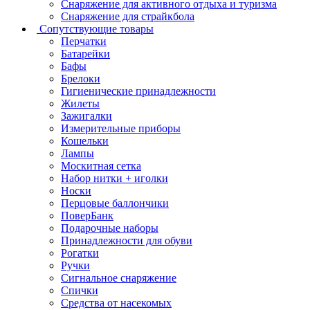
Снаряжение для активного отдыха и туризма
Снаряжение для страйкбола
Сопутствующие товары
Перчатки
Батарейки
Бафы
Брелоки
Гигиенические принадлежности
Жилеты
Зажигалки
Измерительные приборы
Кошельки
Лампы
Москитная сетка
Набор нитки + иголки
Носки
Перцовые баллончики
ПоверБанк
Подарочные наборы
Принадлежности для обуви
Рогатки
Ручки
Сигнальное снаряжение
Спички
Средства от насекомых