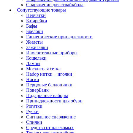
Снаряжение для страйкбола
Сопутствующие товары
Перчатки
Батарейки
Бафы
Брелоки
Гигиенические принадлежности
Жилеты
Зажигалки
Измерительные приборы
Кошельки
Лампы
Москитная сетка
Набор нитки + иголки
Носки
Перцовые баллончики
ПоверБанк
Подарочные наборы
Принадлежности для обуви
Рогатки
Ручки
Сигнальное снаряжение
Спички
Средства от насекомых
Товары для автомобиля