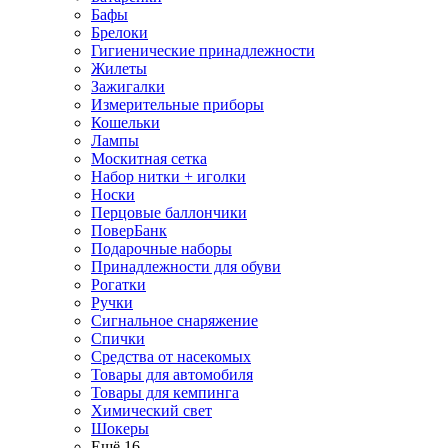
Бафы
Брелоки
Гигиенические принадлежности
Жилеты
Зажигалки
Измерительные приборы
Кошельки
Лампы
Москитная сетка
Набор нитки + иголки
Носки
Перцовые баллончики
ПоверБанк
Подарочные наборы
Принадлежности для обуви
Рогатки
Ручки
Сигнальное снаряжение
Спички
Средства от насекомых
Товары для автомобиля
Товары для кемпинга
Химический свет
Шокеры
Ещё 16