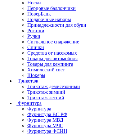
Носки
Перцовые баллончики
ПоверБанк
Подарочные наборы
Принадлежности для обуви
Рогатки
Ручки
Сигнальное снаряжение
Спички
Средства от насекомых
Товары для автомобиля
Товары для кемпинга
Химический свет
Шокеры
Трикотаж
Трикотаж демисезонный
Трикотаж зимний
Трикотаж летний
Фурнитура
Фурнитура
Фурнитура ВС РФ
Фурнитура МВД
Фурнитура МЧС
Фурнитура ФСИН