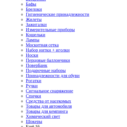
Бафы
Брелоки
Гигиенические принадлежности
Жилеты
Зажигалки
Измерительные приборы
Кошельки
Лампы
Москитная сетка
Набор нитки + иголки
Носки
Перцовые баллончики
ПоверБанк
Подарочные наборы
Принадлежности для обуви
Рогатки
Ручки
Сигнальное снаряжение
Спички
Средства от насекомых
Товары для автомобиля
Товары для кемпинга
Химический свет
Шокеры
Ещё 16