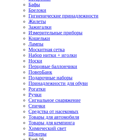
Бафы
Брелоки
Гигиенические принадлежности
Жилеты
Зажигалки
Измерительные приборы
Кошельки
Лампы
Москитная сетка
Набор нитки + иголки
Носки
Перцовые баллончики
ПоверБанк
Подарочные наборы
Принадлежности для обуви
Рогатки
Ручки
Сигнальное снаряжение
Спички
Средства от насекомых
Товары для автомобиля
Товары для кемпинга
Химический свет
Шокеры
Ещё 16