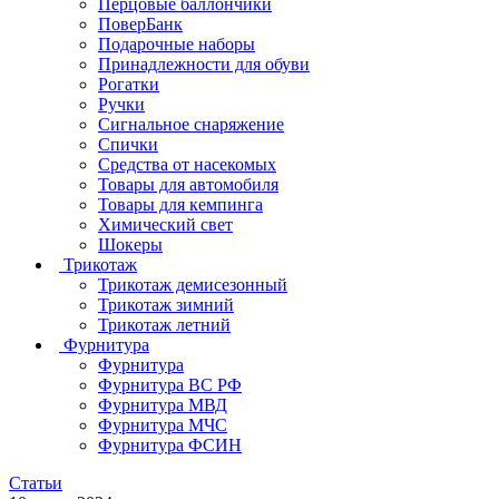
Перцовые баллончики
ПоверБанк
Подарочные наборы
Принадлежности для обуви
Рогатки
Ручки
Сигнальное снаряжение
Спички
Средства от насекомых
Товары для автомобиля
Товары для кемпинга
Химический свет
Шокеры
Трикотаж
Трикотаж демисезонный
Трикотаж зимний
Трикотаж летний
Фурнитура
Фурнитура
Фурнитура ВС РФ
Фурнитура МВД
Фурнитура МЧС
Фурнитура ФСИН
Статьи