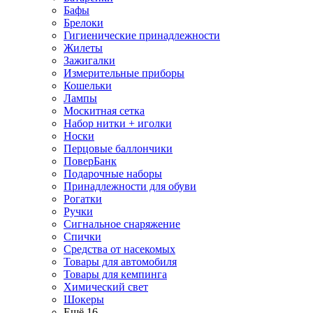
Бафы
Брелоки
Гигиенические принадлежности
Жилеты
Зажигалки
Измерительные приборы
Кошельки
Лампы
Москитная сетка
Набор нитки + иголки
Носки
Перцовые баллончики
ПоверБанк
Подарочные наборы
Принадлежности для обуви
Рогатки
Ручки
Сигнальное снаряжение
Спички
Средства от насекомых
Товары для автомобиля
Товары для кемпинга
Химический свет
Шокеры
Ещё 16