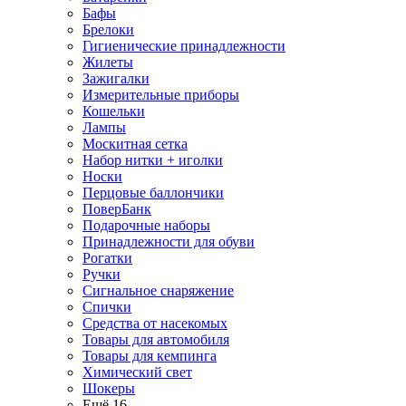
Бафы
Брелоки
Гигиенические принадлежности
Жилеты
Зажигалки
Измерительные приборы
Кошельки
Лампы
Москитная сетка
Набор нитки + иголки
Носки
Перцовые баллончики
ПоверБанк
Подарочные наборы
Принадлежности для обуви
Рогатки
Ручки
Сигнальное снаряжение
Спички
Средства от насекомых
Товары для автомобиля
Товары для кемпинга
Химический свет
Шокеры
Ещё 16