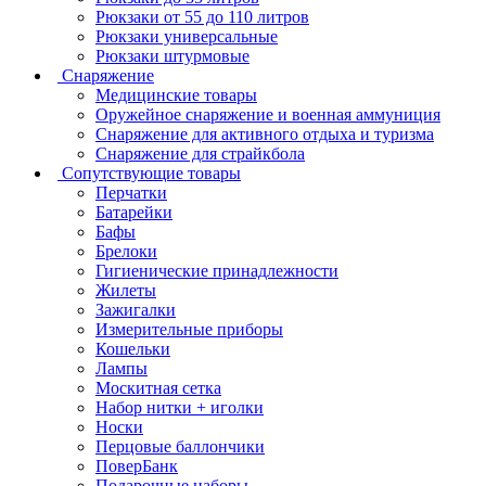
Рюкзаки от 55 до 110 литров
Рюкзаки универсальные
Рюкзаки штурмовые
Снаряжение
Медицинские товары
Оружейное снаряжение и военная аммуниция
Снаряжение для активного отдыха и туризма
Снаряжение для страйкбола
Сопутствующие товары
Перчатки
Батарейки
Бафы
Брелоки
Гигиенические принадлежности
Жилеты
Зажигалки
Измерительные приборы
Кошельки
Лампы
Москитная сетка
Набор нитки + иголки
Носки
Перцовые баллончики
ПоверБанк
Подарочные наборы