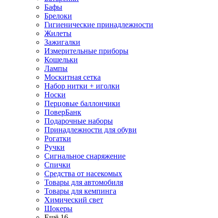
Бафы
Брелоки
Гигиенические принадлежности
Жилеты
Зажигалки
Измерительные приборы
Кошельки
Лампы
Москитная сетка
Набор нитки + иголки
Носки
Перцовые баллончики
ПоверБанк
Подарочные наборы
Принадлежности для обуви
Рогатки
Ручки
Сигнальное снаряжение
Спички
Средства от насекомых
Товары для автомобиля
Товары для кемпинга
Химический свет
Шокеры
Ещё 16