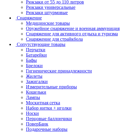
Рюкзаки от 55 до 110 литров
Рюкзаки универсальные
Рюкзаки штурмовые
Снаряжение
Медицинские товары
Оружейное снаряжение и военная аммуниция
Снаряжение для активного отдыха и туризма
Снаряжение для страйкбола
Сопутствующие товары
Перчатки
Батарейки
Бафы
Брелоки
Гигиенические принадлежности
Жилеты
Зажигалки
Измерительные приборы
Кошельки
Лампы
Москитная сетка
Набор нитки + иголки
Носки
Перцовые баллончики
ПоверБанк
Подарочные наборы