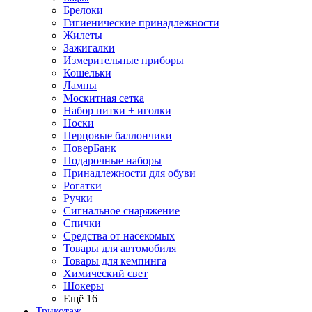
Брелоки
Гигиенические принадлежности
Жилеты
Зажигалки
Измерительные приборы
Кошельки
Лампы
Москитная сетка
Набор нитки + иголки
Носки
Перцовые баллончики
ПоверБанк
Подарочные наборы
Принадлежности для обуви
Рогатки
Ручки
Сигнальное снаряжение
Спички
Средства от насекомых
Товары для автомобиля
Товары для кемпинга
Химический свет
Шокеры
Ещё 16
Трикотаж