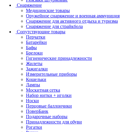
Снаряжение
Медицинские товары
Оружейное снаряжение и военная аммуниция
Снаряжение для активного отдыха и туризма
Снаряжение для страйкбола
Сопутствующие товары
Перчатки
Батарейки
Бафы
Брелоки
Гигиенические принадлежности
Жилеты
Зажигалки
Измерительные приборы
Кошельки
Лампы
Москитная сетка
Набор нитки + иголки
Носки
Перцовые баллончики
ПоверБанк
Подарочные наборы
Принадлежности для обуви
Рогатки