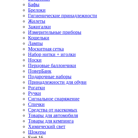
Бафы
Брелоки
Гигиенические принадлежности
Жилеты
Зажигалки
Измерительные приборы
Кошельки
Лампы
Москитная сетка
Набор нитки + иголки
Носки
Перцовые баллончики
ПоверБанк
Подарочные наборы
Принадлежности для обуви
Рогатки
Ручки
Сигнальное снаряжение
Спички
Средства от насекомых
Товары для автомобиля
Товары для кемпинга
Химический свет
Шокеры
Ещё 16