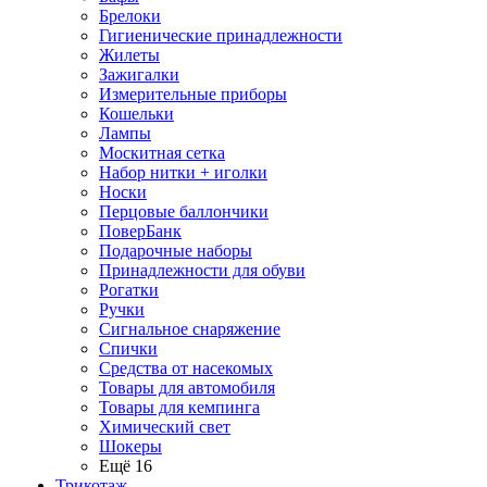
Брелоки
Гигиенические принадлежности
Жилеты
Зажигалки
Измерительные приборы
Кошельки
Лампы
Москитная сетка
Набор нитки + иголки
Носки
Перцовые баллончики
ПоверБанк
Подарочные наборы
Принадлежности для обуви
Рогатки
Ручки
Сигнальное снаряжение
Спички
Средства от насекомых
Товары для автомобиля
Товары для кемпинга
Химический свет
Шокеры
Ещё 16
Трикотаж