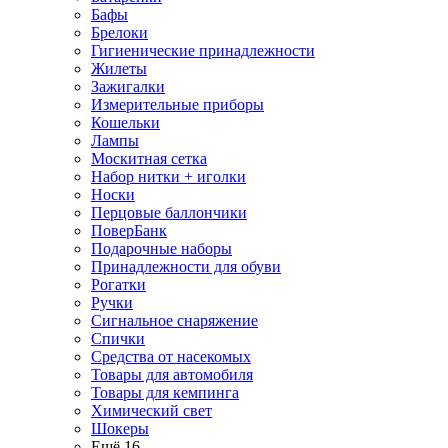
Бафы
Брелоки
Гигиенические принадлежности
Жилеты
Зажигалки
Измерительные приборы
Кошельки
Лампы
Москитная сетка
Набор нитки + иголки
Носки
Перцовые баллончики
ПоверБанк
Подарочные наборы
Принадлежности для обуви
Рогатки
Ручки
Сигнальное снаряжение
Спички
Средства от насекомых
Товары для автомобиля
Товары для кемпинга
Химический свет
Шокеры
Ещё 16