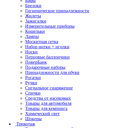
Бафы
Брелоки
Гигиенические принадлежности
Жилеты
Зажигалки
Измерительные приборы
Кошельки
Лампы
Москитная сетка
Набор нитки + иголки
Носки
Перцовые баллончики
ПоверБанк
Подарочные наборы
Принадлежности для обуви
Рогатки
Ручки
Сигнальное снаряжение
Спички
Средства от насекомых
Товары для автомобиля
Товары для кемпинга
Химический свет
Шокеры
Трикотаж