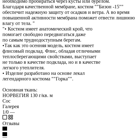
необходимо пробираться через кусты или бурелом.
Благодаря качественной мембране, костюм ""Бизон -15""
обеспечит надежную защиту от осадков и ветра. А во время
повышенной активности мембрана поможет отвести лишнюю
влагу от тела. "
"• Костюм имеет анатомический крой, что
помогает свободно передвигаться даже
по самым труднодоступным берегам.
•Так как это осенняя модель, костюм имеет
флисовый подклад. Флис, обладая отличными
теплосберегающими свойствами, выступает
не только в качестве подклада, но и в качестве
легкого утеплителя.
• Изделие разработано на основе лекал
легендарного костюма ""Горка"".
Основная ткань:
НОРВЕГИЯ 130 г/кв. м
Сос
Галерея
1/0
—
Отзывы