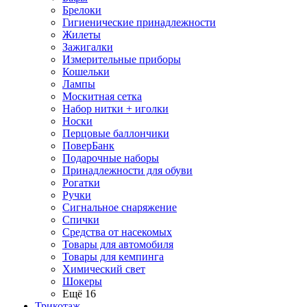
Брелоки
Гигиенические принадлежности
Жилеты
Зажигалки
Измерительные приборы
Кошельки
Лампы
Москитная сетка
Набор нитки + иголки
Носки
Перцовые баллончики
ПоверБанк
Подарочные наборы
Принадлежности для обуви
Рогатки
Ручки
Сигнальное снаряжение
Спички
Средства от насекомых
Товары для автомобиля
Товары для кемпинга
Химический свет
Шокеры
Ещё 16
Трикотаж