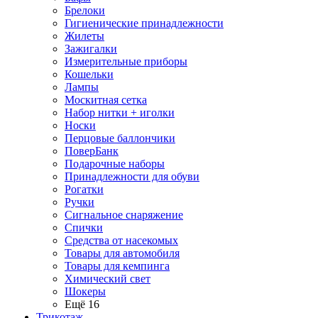
Брелоки
Гигиенические принадлежности
Жилеты
Зажигалки
Измерительные приборы
Кошельки
Лампы
Москитная сетка
Набор нитки + иголки
Носки
Перцовые баллончики
ПоверБанк
Подарочные наборы
Принадлежности для обуви
Рогатки
Ручки
Сигнальное снаряжение
Спички
Средства от насекомых
Товары для автомобиля
Товары для кемпинга
Химический свет
Шокеры
Ещё 16
Трикотаж