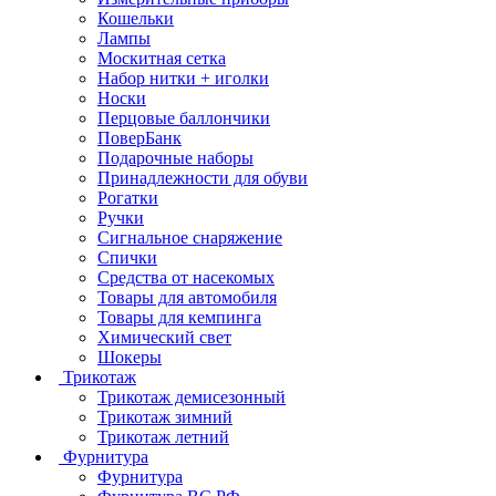
Кошельки
Лампы
Москитная сетка
Набор нитки + иголки
Носки
Перцовые баллончики
ПоверБанк
Подарочные наборы
Принадлежности для обуви
Рогатки
Ручки
Сигнальное снаряжение
Спички
Средства от насекомых
Товары для автомобиля
Товары для кемпинга
Химический свет
Шокеры
Трикотаж
Трикотаж демисезонный
Трикотаж зимний
Трикотаж летний
Фурнитура
Фурнитура