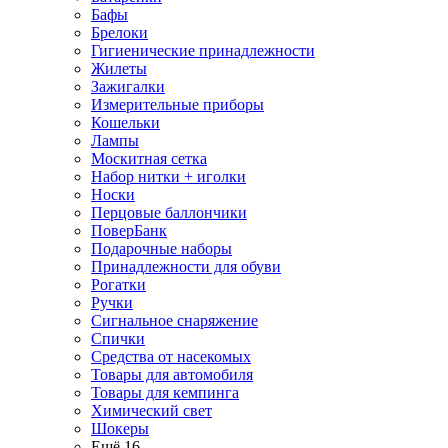
Бафы
Брелоки
Гигиенические принадлежности
Жилеты
Зажигалки
Измерительные приборы
Кошельки
Лампы
Москитная сетка
Набор нитки + иголки
Носки
Перцовые баллончики
ПоверБанк
Подарочные наборы
Принадлежности для обуви
Рогатки
Ручки
Сигнальное снаряжение
Спички
Средства от насекомых
Товары для автомобиля
Товары для кемпинга
Химический свет
Шокеры
Ещё 16