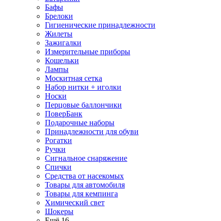
Бафы
Брелоки
Гигиенические принадлежности
Жилеты
Зажигалки
Измерительные приборы
Кошельки
Лампы
Москитная сетка
Набор нитки + иголки
Носки
Перцовые баллончики
ПоверБанк
Подарочные наборы
Принадлежности для обуви
Рогатки
Ручки
Сигнальное снаряжение
Спички
Средства от насекомых
Товары для автомобиля
Товары для кемпинга
Химический свет
Шокеры
Ещё 16