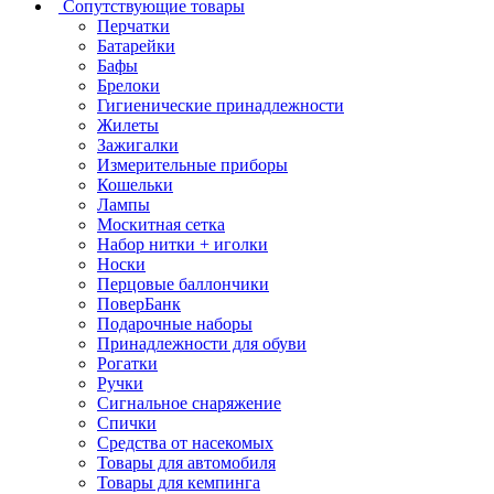
Сопутствующие товары
Перчатки
Батарейки
Бафы
Брелоки
Гигиенические принадлежности
Жилеты
Зажигалки
Измерительные приборы
Кошельки
Лампы
Москитная сетка
Набор нитки + иголки
Носки
Перцовые баллончики
ПоверБанк
Подарочные наборы
Принадлежности для обуви
Рогатки
Ручки
Сигнальное снаряжение
Спички
Средства от насекомых
Товары для автомобиля
Товары для кемпинга