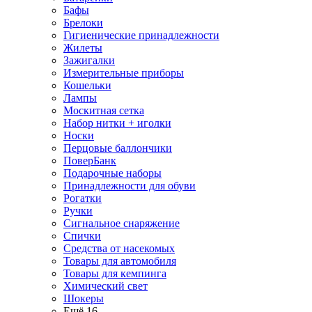
Бафы
Брелоки
Гигиенические принадлежности
Жилеты
Зажигалки
Измерительные приборы
Кошельки
Лампы
Москитная сетка
Набор нитки + иголки
Носки
Перцовые баллончики
ПоверБанк
Подарочные наборы
Принадлежности для обуви
Рогатки
Ручки
Сигнальное снаряжение
Спички
Средства от насекомых
Товары для автомобиля
Товары для кемпинга
Химический свет
Шокеры
Ещё 16