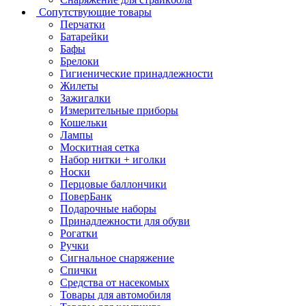
Сопутствующие товары
Перчатки
Батарейки
Бафы
Брелоки
Гигиенические принадлежности
Жилеты
Зажигалки
Измерительные приборы
Кошельки
Лампы
Москитная сетка
Набор нитки + иголки
Носки
Перцовые баллончики
ПоверБанк
Подарочные наборы
Принадлежности для обуви
Рогатки
Ручки
Сигнальное снаряжение
Спички
Средства от насекомых
Товары для автомобиля