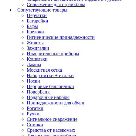
Снаряжение для страйкбола
Сопутствующие товары
Перчатки
Батарейки
Бафы
Брелоки
Гигиенические принадлежности
Жилеты
Зажигалки
Измерительные приборы
Кошельки
Лампы
Москитная сетка
Набор нитки + иголки
Носки
Перцовые баллончики
ПоверБанк
Подарочные наборы
Принадлежности для обуви
Рогатки
Ручки
Сигнальное снаряжение
Спички
Средства от насекомых
Товары для автомобиля