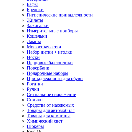
Бафы
Брелоки
Гигиенические принадлежности
Жилеты
Зажигалки
Измерительные приборы
Кошельки
Лампы
Москитная сетка
Набор нитки + иголки
Носки
Перцовые баллончики
ПоверБанк
Подарочные наборы
Принадлежности для обуви
Рогатки
Ручки
Сигнальное снаряжение
Спички
Средства от насекомых
Товары для автомобиля
Товары для кемпинга
Химический свет
Шокеры
Ещё 16