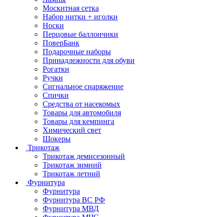
Москитная сетка
Набор нитки + иголки
Носки
Перцовые баллончики
ПоверБанк
Подарочные наборы
Принадлежности для обуви
Рогатки
Ручки
Сигнальное снаряжение
Спички
Средства от насекомых
Товары для автомобиля
Товары для кемпинга
Химический свет
Шокеры
Трикотаж
Трикотаж демисезонный
Трикотаж зимний
Трикотаж летний
Фурнитура
Фурнитура
Фурнитура ВС РФ
Фурнитура МВД