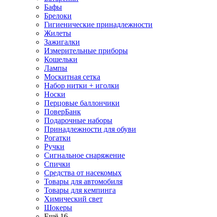
Бафы
Брелоки
Гигиенические принадлежности
Жилеты
Зажигалки
Измерительные приборы
Кошельки
Лампы
Москитная сетка
Набор нитки + иголки
Носки
Перцовые баллончики
ПоверБанк
Подарочные наборы
Принадлежности для обуви
Рогатки
Ручки
Сигнальное снаряжение
Спички
Средства от насекомых
Товары для автомобиля
Товары для кемпинга
Химический свет
Шокеры
Ещё 16