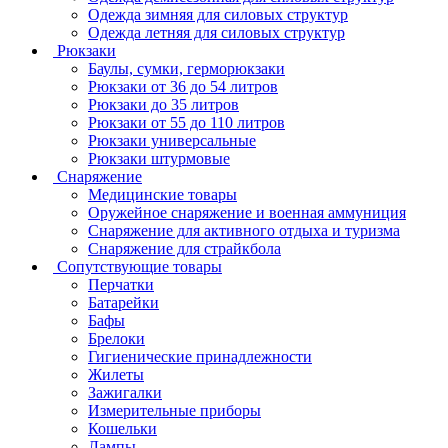
Одежда зимняя для силовых структур
Одежда летняя для силовых структур
Рюкзаки
Баулы, сумки, герморюкзаки
Рюкзаки от 36 до 54 литров
Рюкзаки до 35 литров
Рюкзаки от 55 до 110 литров
Рюкзаки универсальные
Рюкзаки штурмовые
Снаряжение
Медицинские товары
Оружейное снаряжение и военная аммуниция
Снаряжение для активного отдыха и туризма
Снаряжение для страйкбола
Сопутствующие товары
Перчатки
Батарейки
Бафы
Брелоки
Гигиенические принадлежности
Жилеты
Зажигалки
Измерительные приборы
Кошельки
Лампы