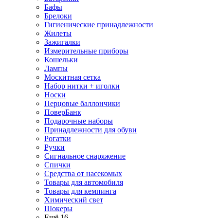
Бафы
Брелоки
Гигиенические принадлежности
Жилеты
Зажигалки
Измерительные приборы
Кошельки
Лампы
Москитная сетка
Набор нитки + иголки
Носки
Перцовые баллончики
ПоверБанк
Подарочные наборы
Принадлежности для обуви
Рогатки
Ручки
Сигнальное снаряжение
Спички
Средства от насекомых
Товары для автомобиля
Товары для кемпинга
Химический свет
Шокеры
Ещё 16