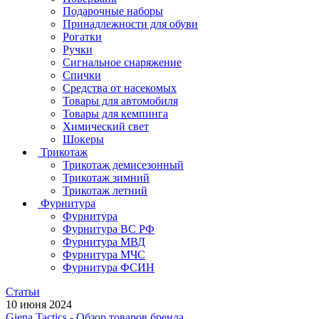
Подарочные наборы
Принадлежности для обуви
Рогатки
Ручки
Сигнальное снаряжение
Спички
Средства от насекомых
Товары для автомобиля
Товары для кемпинга
Химический свет
Шокеры
Трикотаж
Трикотаж демисезонный
Трикотаж зимний
Трикотаж летний
Фурнитура
Фурнитура
Фурнитура ВС РФ
Фурнитура МВД
Фурнитура МЧС
Фурнитура ФСИН
Статьи
10 июня 2024
Giena Tactics - Обзор товаров бренда