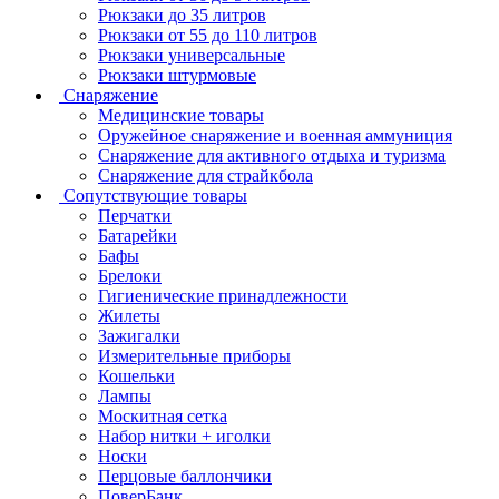
Рюкзаки до 35 литров
Рюкзаки от 55 до 110 литров
Рюкзаки универсальные
Рюкзаки штурмовые
Снаряжение
Медицинские товары
Оружейное снаряжение и военная аммуниция
Снаряжение для активного отдыха и туризма
Снаряжение для страйкбола
Сопутствующие товары
Перчатки
Батарейки
Бафы
Брелоки
Гигиенические принадлежности
Жилеты
Зажигалки
Измерительные приборы
Кошельки
Лампы
Москитная сетка
Набор нитки + иголки
Носки
Перцовые баллончики
ПоверБанк