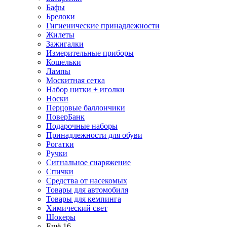
Бафы
Брелоки
Гигиенические принадлежности
Жилеты
Зажигалки
Измерительные приборы
Кошельки
Лампы
Москитная сетка
Набор нитки + иголки
Носки
Перцовые баллончики
ПоверБанк
Подарочные наборы
Принадлежности для обуви
Рогатки
Ручки
Сигнальное снаряжение
Спички
Средства от насекомых
Товары для автомобиля
Товары для кемпинга
Химический свет
Шокеры
Ещё 16