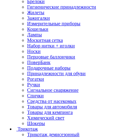
Брелоки
Гигиенические принадлежности
Жилеты
Зажигалки
Измерительные приборы
Кошельки
Лампы
Москитная сетка
Набор нитки + иголки
Носки
Перцовые баллончики
ПоверБанк
Подарочные наборы
Принадлежности для обуви
Рогатки
Ручки
Сигнальное снаряжение
Спички
Средства от насекомых
Товары для автомобиля
Товары для кемпинга
Химический свет
Шокеры
Трикотаж
Трикотаж демисезонный