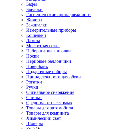
Бафы
Брелоки
Гигиенические принадлежности
Жилеты
Зажигалки
Измерительные приборы
Кошельки
Лампы
Москитная сетка
Набор нитки + иголки
Носки
Перцовые баллончики
ПоверБанк
Подарочные наборы
Принадлежности для обуви
Рогатки
Ручки
Сигнальное снаряжение
Спички
Средства от насекомых
Товары для автомобиля
Товары для кемпинга
Химический свет
Шокеры
Ещё 16