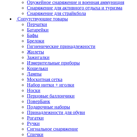
Оружейное снаряжение и военная аммуниция
Снаряжение для активного отдыха и туризма
Снаряжение для страйкбола
Сопутствующие товары
Перчатки
Батарейки
Бафы
Брелоки
Гигиенические принадлежности
Жилеты
Зажигалки
Измерительные приборы
Кошельки
Лампы
Москитная сетка
Набор нитки + иголки
Носки
Перцовые баллончики
ПоверБанк
Подарочные наборы
Принадлежности для обуви
Рогатки
Ручки
Сигнальное снаряжение
Спички